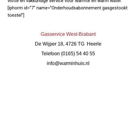
vlotte en vakkundige service voor warmte en warm water.
[iphorm id=”7″ name=”Onderhoudsabonnement gasgestookt
toestel”]
Gasservice West-Brabant
De Wijper 18, 4726 TG Heerle
Telefoon (0165) 54 40 55
info@warminhuis.nl