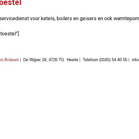
oestel
ervicedienst voor ketels, boilers en geisers en ook warmtepompe
toestel”]
st-Brabant
De Wijper 18, 4726 TG Heerle
Telefoon (0165) 54 40 55
inf